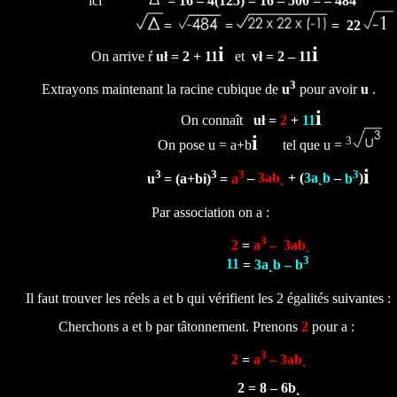
ici
= 16
– 4(
125) = 16 – 500 = –
484
=
=
= 22
i
i
On arrive ŕ
uł = 2 + 11
et
v
ł = 2 – 11
3
Extrayons
maintenant
la racine cubique de
u
pour avoir
u
.
i
On connaît
uł
=
2
+
11
i
3
On pose u = a+b
tel que u =
i
3
3
3
3
u
= (a+bi)
=
a
–
3ab˛
+ (
3a˛b
–
b
)
Par association on a :
3
2
=
a
–
3ab˛
3
11
=
3a˛b
–
b
Il faut trouver les réels a et b qui vérifient les 2 égalités suivantes :
Cherchons a et b par tâtonnement. Prenons
2
pour a :
3
2
=
a
– 3ab˛
2 = 8 – 6b˛