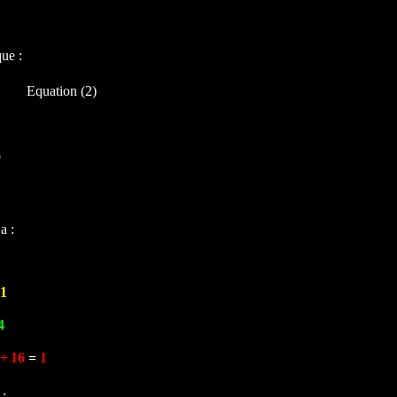
que :
n (2)
0
n
a
:
=
1
4
 +
16
=
1
 :