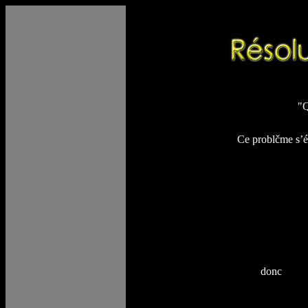
"Q
Ce problčme s’écrit s
donc