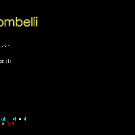
tre
?
".
(1)
 + vł
=
4
=
125