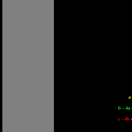
a
b – 4a
c –
4b