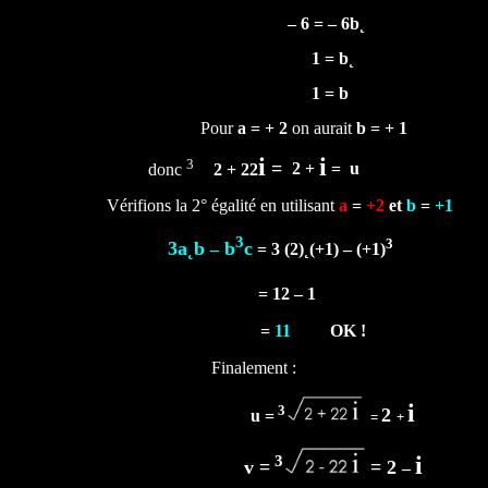
–
6 =
–
6b˛
1 = b˛
1 = b
Pour
a = + 2
on aurait
b = + 1
i
i
3
=
donc
2 + 22
2 +
=
u
Vérifions la 2° égalité en utilisant
a
=
+2
et
b
=
+1
3
3
3a˛b
b
c
–
= 3 (2)˛(+1)
–
(+1)
= 12
–
1
=
11
OK !
Finalement :
i
3
2
u =
=
+
i
3
v =
=
2
–