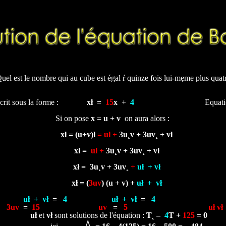
uel est le nombre qui au cube est égal ŕ quinze fois lui-męme plus qua
ous la forme :
xł =
15
x
+
4
Equation 
Si on pose
x = u + v
on aura alors :
xł
=
(u+v)
ł
= uł +
3u˛v
+ 3uv˛ + vł
xł
=
uł +
3u˛v
+ 3uv˛ + vł
xł
=
3u˛v
+ 3uv˛
+
uł
+ vł
xł = (
3uv
) (u + v) +
uł + vł
uł + vł
=
4
uł + vł
=
4
uł
3uv
=
15
uv
=
5
uł vł
uł
et
vł
sont solutions de l'équation :
T˛
–
4
T
+
125
=
0