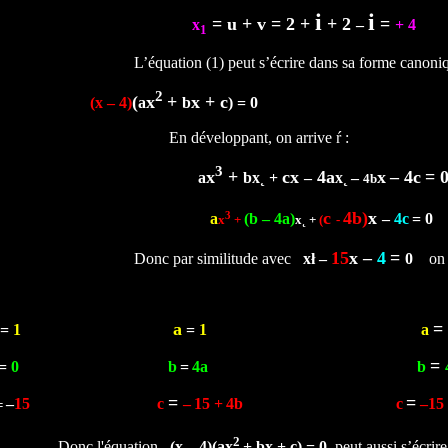
i
i
= u + v = 2 +
+ 2
=
x
–
+ 4
1
L’équation (1) peut s’écrire dans sa forme canoni
2
(
x
+
x
+
c
(x – 4)
a
b
) = 0
Equatio
En développant, on arrive ŕ :
3
x
+
c
x
4a
x
–
4c
= 
a
b
x˛ +
–
x˛
–
4b
c
4b)
x
3
a
(b – 4a)
–
4c
= 0
x
+
x˛ +
(
-
15
x
–
4
=
Donc par similitude avec
xł
–
0
o
a
=
1
=
1
a
=
=
0
b
=
4a
b
=
=
–
15
c
–
15 +
4b
c
–15
=
2
Donc l'équation
(x
–
4
)(
a
x
+
b
x
+
c
) = 0
peut aussi s’écrire