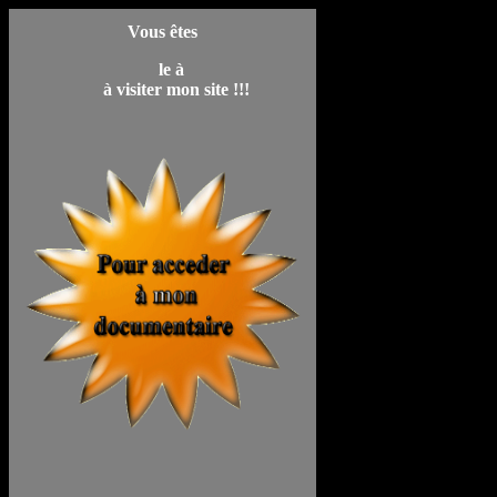
Vous êtes
le
à
à visiter mon site !!!